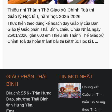
Khai giảng các lớp Huấn luyện Giáo lý viên Giáo
hạt Nam Tiền Hải
Tối thứ Hai, ngày 22/9/2025, trong bầu không khí trang
trọng và hân hoan, các lớp Huấn luyện Giáo lý viên
xứ
(GLV) cấp 1, 2 và 3 của Giáo hạt Nam Tiền Hải được
khai giảng tại Giáo xứ Trung Đồng. Các lớp Huấn ...
GIÁO PHẬN THÁI
TIN MỚI NHẤT
BÌNH
Chung kết
Địa chỉ: Số 6 - Trần Hưng
Cuộc thi Tìm
Đạo, phường Thái Bình,
hiểu Tin Mừng
tỉnh Hưng Yên.
theo Thánh
Email: