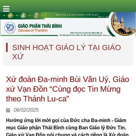
SINH HOẠT GIÁO LÝ TẠI GIÁO
XỨ
Xứ đoàn Đa-minh Bùi Văn Uý, Giáo
xứ Vạn Đồn “Cùng đọc Tin Mừng
theo Thánh Lu-ca”
06/02/2025
Hưởng ứng lời mời gọi của Đức cha Đa-minh - Giám
mục Giáo phận Thái Bình cùng Ban Giáo lý Đức Tin,
Giáo xứ Vạn Đồn nói chung và cách riêng là Xứ đoàn