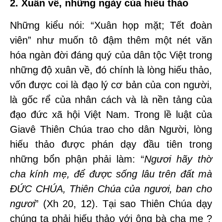
2. Xuân về, những ngày của hiếu thảo
Những kiểu nói: “Xuân họp mặt; Tết đoàn
viên” như muốn tô đậm thêm một nét văn
hóa ngàn đời đáng quý của dân tộc Việt trong
những độ xuân về, đó chính là lòng hiếu thảo,
vốn được coi là đạo lý cơ bản của con người,
là gốc rể của nhân cách và là nền tảng của
đạo đức xã hội Việt Nam. Trong lề luật của
Giavê Thiên Chúa trao cho dân Người, lòng
hiếu thảo được phán dạy đầu tiên trong
những bổn phận phải làm: “
Ngươi hãy thờ
cha kính mẹ, để được sống lâu trên đất mà
ĐỨC CHÚA, Thiên Chúa của ngươi, ban cho
ngươi
” (Xh 20, 12). Tại sao Thiên Chúa dạy
chúng ta phải hiếu thảo với ông bà cha mẹ ?