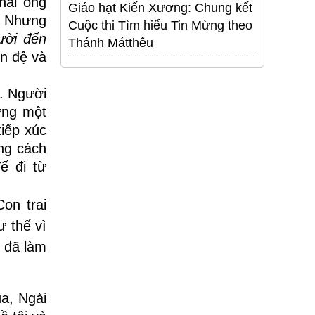
hai ông
Giáo hạt Kiến Xương: Chung kết
y. Nhưng
Cuộc thi Tìm hiểu Tin Mừng theo
ười đến
Thánh Mátthêu
n đệ và
o. Người
ựng một
tiếp xúc
ằng cách
ể đi từ
on trai
ư thế vì
à đã làm
a, Ngài