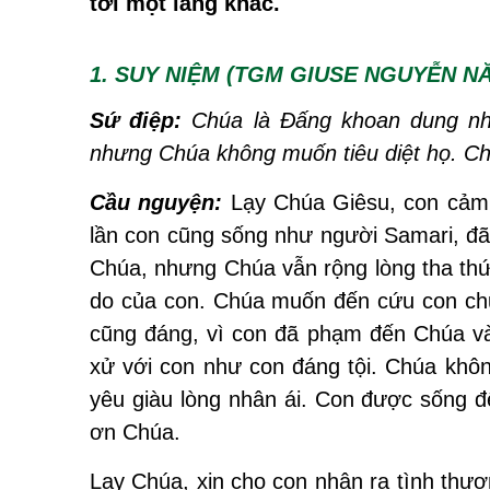
tới một làng khác.
1. SUY NIỆM (TGM GIUSE NGUYỄN N
Sứ điệp:
Chúa là Đấng khoan dung nhâ
nhưng Chúa không muốn tiêu diệt họ. Ch
Cầu nguyện:
Lạy Chúa Giêsu, con cảm t
lần con cũng sống như người Samari, đã
Chúa, nhưng Chúa vẫn rộng lòng tha thứ 
do của con. Chúa muốn đến cứu con chứ 
cũng đáng, vì con đã phạm đến Chúa v
xử với con như con đáng tội. Chúa khôn
yêu giàu lòng nhân ái. Con được sống 
ơn Chúa.
Lạy Chúa, xin cho con nhận ra tình thư