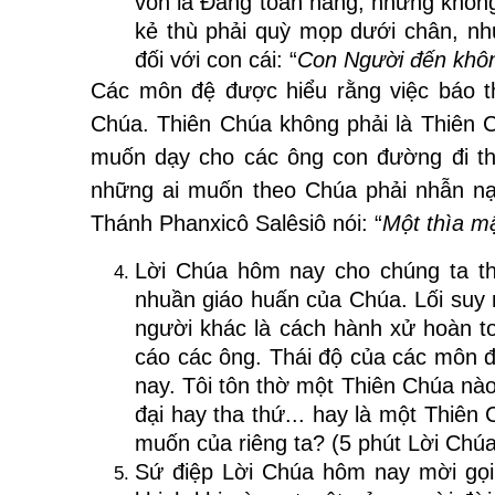
vốn là Đấng toàn năng, nhưng không
kẻ thù phải quỳ mọp dưới chân, n
đối với con cái: “
Con Người đến khôn
Các môn đệ được hiểu rằng việc báo th
Chúa. Thiên Chúa không phải là Thiên 
muốn dạy cho các ông con đường đi the
những ai muốn theo Chúa phải nhẫn nại h
Thánh Phanxicô Salêsiô nói: “
Một thìa mậ
Lời Chúa hôm nay cho chúng ta th
nhuần giáo huấn của Chúa. Lối suy n
người khác là cách hành xử hoàn to
cáo các ông. Thái độ của các môn đ
nay. Tôi tôn thờ một Thiên Chúa nà
đại hay tha thứ... hay là một Thiê
muốn của riêng ta? (5 phút Lời Chúa
Sứ điệp Lời Chúa hôm nay mời gọi