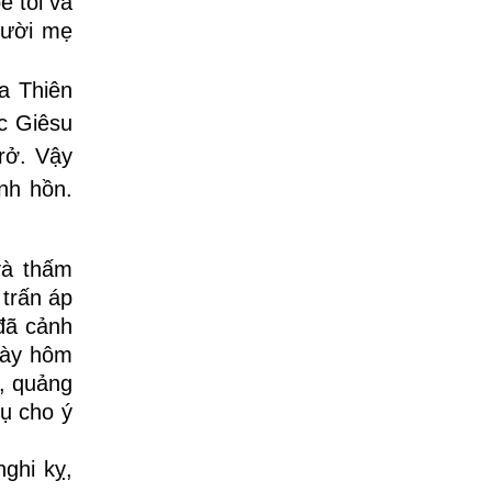
 tôi và
gười mẹ
a Thiên
c Giêsu
rở. Vậy
inh hồn.
và thấm
 trấn áp
đã cảnh
gày hôm
ừ, quảng
vụ cho ý
ghi kỵ,