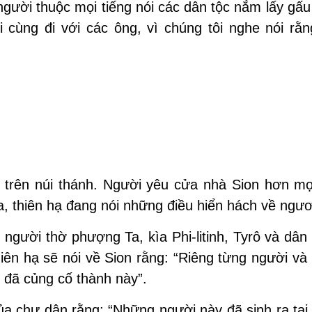
gười thuộc mọi tiếng nói các dân tộc nắm lấy gấ
 cùng đi với các ông, vì chúng tôi nghe nói rằn
 trên núi thánh. Người yêu cửa nhà Sion hơn mọ
a, thiên hạ đang nói những điều hiển hách về ngươ
gười thờ phượng Ta, kìa Phi-litinh, Tyrô và dân 
hiên hạ sẽ nói về Sion rằng: “Riêng từng người và
o đã củng cố thành này”.
a chư dân rằng: “Những người này đã sinh ra tại 