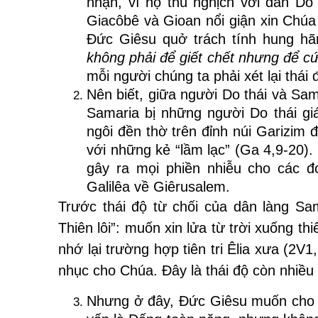
nhận, vì họ thù nghịch với dân Do
Giacôbê và Gioan nổi giận xin Chúa 
Đức Giêsu quở trách tính hung hãn
không phải để giết chết nhưng để c
mỗi người chúng ta phải xét lại thái
Nên biết, giữa người Do thái và Sa
Samaria bị những người Do thái gi
ngôi đền thờ trên đỉnh núi Garizim 
với những kẻ “lầm lạc” (Ga 4,9-20). 
gây ra mọi phiền nhiễu cho các 
Galilêa về Giêrusalem.
Trước thái độ từ chối của dân làng Sam
Thiên lôi”: muốn xin lửa từ trời xuống th
nhớ lại trường hợp tiên tri Êlia xưa (2V
nhục cho Chúa. Đây là thái độ còn nhiều 
Nhưng ở đây, Đức Giêsu muốn cho 