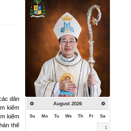
 các dân
August
2026
tìm kiếm
tìm kiếm
Su
Mo
Tu
We
Th
Fr
Sa
hán thế
1