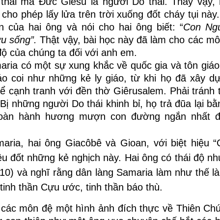
 thái mà Đức Giêsu là người Do thái. Thấy vậy, 
cho phép lấy lửa trên trời xuống đốt cháy tụi nà
 của hai ông và nói cho hai ông biết: “
Con Ng
ứu sống”.
Thật vậy, bài học này đã làm cho các mô
 độ của chúng ta đối với anh em.
maria có một sự xung khắc về quốc gia và tôn giá
áo coi như những kẻ ly giáo, từ khi họ đã xây d
để cạnh tranh với đền thờ Giêrusalem. Phải tránh 
Bị những người Do thái khinh bỉ, họ trả đũa lại b
đoàn hành hương mượn con đường ngắn nhất đ
aria, hai ông Giacôbê và Gioan, với biệt hiệu “C
iêu đốt những kẻ nghịch này. Hai ông có thái độ nh
1,10) và nghĩ rằng dân làng Samaria làm như thế l
tinh thần Cựu ước, tinh thần báo thù.
các môn đệ một hình ảnh đích thực về Thiên Chú