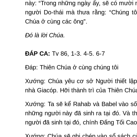
này: “Trong những ngày ấy, sẽ có mười n
người Do-thái mà thưa rằng: “Chúng tôi
Chúa ở cùng các ông”.
Ðó là lời Chúa.
ĐÁP CA:
Tv 86, 1-3. 4-5. 6-7
Ðáp: Thiên Chúa ở cùng chúng tôi
Xướng: Chúa yêu cơ sở Người thiết lập
nhà Giacóp. Hỡi thành trì của Thiên Chú
Xướng: Ta sẽ kể Rahab và Babel vào số n
những người này đã sinh ra tại đó. Và t
người đã sinh tại đó, chính Ðấng Tối Ca
Xướng: Chúa sẽ ghi chép vào sổ sách củ