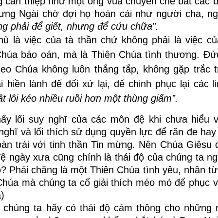
 can thiệp như một ông vua chuyên chế bắt các bề
hưng Ngài chờ đợi họ hoán cải như người cha, n
g phải để giết, nhưng để cứu chữa”.
ù là việc của tà thần chứ không phải là việc củ
Chúa báo oán, mà là Thiên Chúa tình thương. Đứ
o Chúa không luôn thẳng tắp, không gặp trắc t
iền lành để đối xử lại, để chinh phục lại các l
t lôi kéo nhiều ruồi hơn một thùng giấm”.
ấy lối suy nghĩ của các môn đệ khi chưa hiểu 
ghĩ và lối thích sử dụng quyền lực để răn đe hay
àn trái với tinh thần Tin mừng. Nên Chúa Giêsu 
ệ ngày xưa cũng chính là thái độ của chúng ta n
o? Phải chăng là một Thiên Chúa tình yêu, nhân t
n Chúa mà chúng ta cố giải thích méo mó để phục 
)
 chúng ta hãy có thái độ cảm thông cho những n