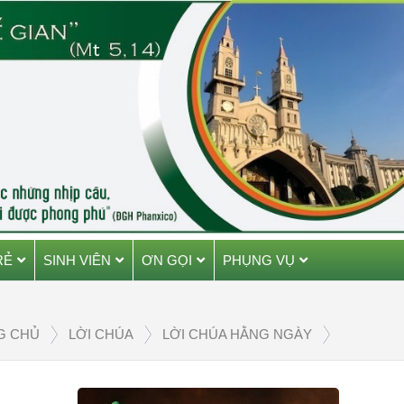
RẺ
SINH VIÊN
ƠN GỌI
PHỤNG VỤ
G CHỦ
LỜI CHÚA
LỜI CHÚA HẰNG NGÀY