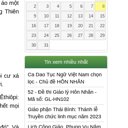
u áo một
2
3
4
5
6
7
8
g Thiên
9
10
11
12
13
14
15
16
17
18
19
20
21
22
23
24
25
26
27
28
29
30
31
Tin xem nhiều nhất
Ca Dao Tục Ngữ Việt Nam chọn
i cư xá
lọc - Chủ đề HÔN NHÂN
i.
52 - Đề thi Giáo lý Hôn Nhân -
Êthiôpi:
Mã số: GL-HN102
 hết mọi
Giáo phận Thái Bình: Thánh lễ
Truyền chức linh mục năm 2023
đó”. Và
Lịch Công Giáo. Phụng Vụ Năm