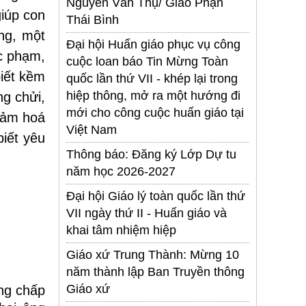
Nguyễn Văn Thụ/ Giáo Phận
giúp con
Thái Bình
ng, một
Đại hội Huấn giáo phục vụ công
úc phạm,
cuộc loan báo Tin Mừng Toàn
biết kềm
quốc lần thứ VII - khép lại trong
hiệp thông, mở ra một hướng đi
g chửi,
mới cho công cuộc huấn giáo tại
cảm hoá
Việt Nam
iết yêu
Thông báo: Đăng ký Lớp Dự tu
năm học 2026-2027
Đại hội Giáo lý toàn quốc lần thứ
VII ngày thứ II - Huấn giáo và
khai tâm nhiệm hiệp
Giáo xứ Trung Thành: Mừng 10
năm thành lập Ban Truyền thông
Giáo xứ
ng chấp