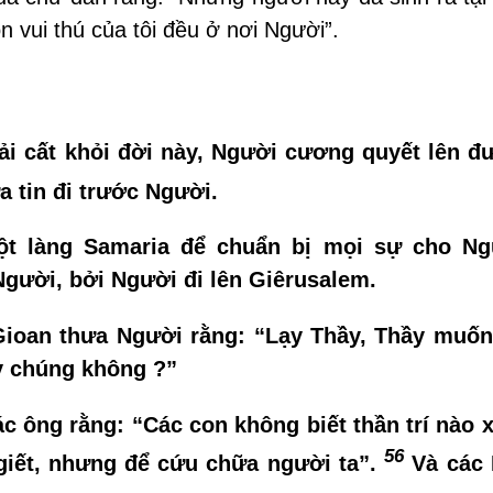
n vui thú của tôi đều ở nơi Người”.
ải cất khỏi đời này, Người cương quyết lên đ
 tin đi trước Người.
t làng Samaria để chuẩn bị mọi sự cho N
gười, bởi Người đi lên Giêrusalem.
Gioan thưa Người rằng: “Lạy Thầy, Thầy muố
uỷ chúng không ?”
 ông rằng: “Các con không biết thần trí nào x
56
giết, nhưng để cứu chữa người ta”.
Và các 