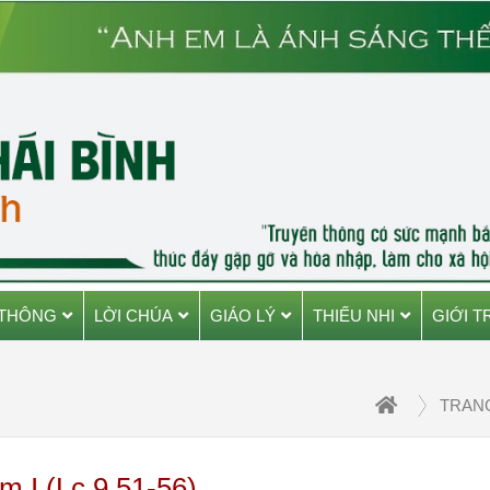
 THÔNG
LỜI CHÚA
GIÁO LÝ
THIẾU NHI
GIỚI T
TRAN
 I (Lc 9,51-56)