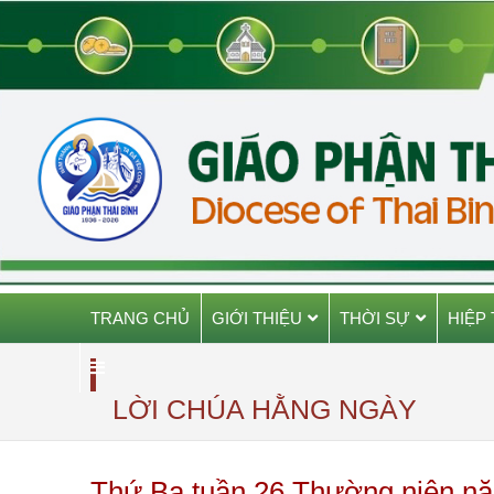
TRANG CHỦ
GIỚI THIỆU
THỜI SỰ
HIỆP
LỜI CHÚA HẰNG NGÀY
Thứ Ba tuần 26 Thường niên năm