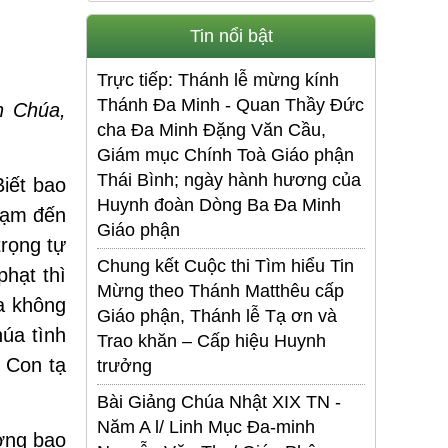
Tin nổi bật
Trực tiếp: Thánh lễ mừng kính
Thánh Đa Minh - Quan Thầy Đức
n Chúa,
cha Đa Minh Đặng Văn Cầu,
Giám mục Chính Toà Giáo phận
Thái Bình; ngày hành hương của
iết bao
Huynh đoàn Dòng Ba Đa Minh
hạm đến
Giáo phận
trọng tự
Chung kết Cuộc thi Tìm hiểu Tin
hạt thì
Mừng theo Thánh Matthêu cấp
a không
Giáo phận, Thánh lễ Tạ ơn và
úa tình
Trao khăn – Cấp hiệu Huynh
 Con tạ
trưởng
Bài Giảng Chúa Nhật XIX TN -
Năm A l/ Linh Mục Đa-minh
ơng bao