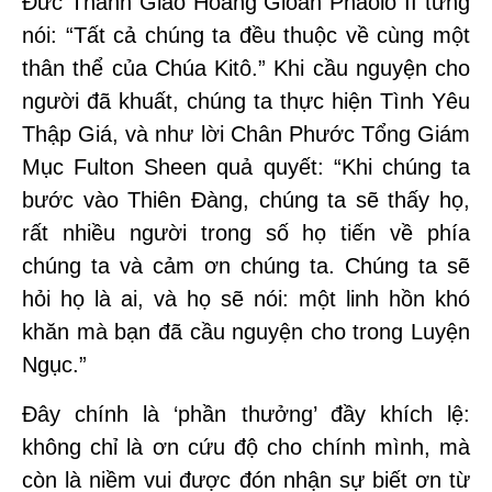
Đức Thánh Giáo Hoàng Gioan Phaolô II từng
nói: “Tất cả chúng ta đều thuộc về cùng một
thân thể của Chúa Kitô.” Khi cầu nguyện cho
người đã khuất, chúng ta thực hiện Tình Yêu
Thập Giá, và như lời Chân Phước Tổng Giám
Mục Fulton Sheen quả quyết: “Khi chúng ta
bước vào Thiên Đàng, chúng ta sẽ thấy họ,
rất nhiều người trong số họ tiến về phía
chúng ta và cảm ơn chúng ta. Chúng ta sẽ
hỏi họ là ai, và họ sẽ nói: một linh hồn khó
khăn mà bạn đã cầu nguyện cho trong Luyện
Ngục.”
Đây chính là ‘phần thưởng’ đầy khích lệ:
không chỉ là ơn cứu độ cho chính mình, mà
còn là niềm vui được đón nhận sự biết ơn từ