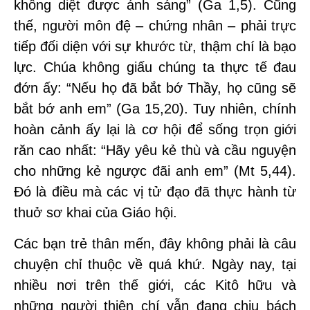
không diệt được ánh sáng” (Ga 1,5). Cũng
thế, người môn đệ – chứng nhân – phải trực
tiếp đối diện với sự khước từ, thậm chí là bạo
lực. Chúa không giấu chúng ta thực tế đau
đớn ấy: “Nếu họ đã bắt bớ Thầy, họ cũng sẽ
bắt bớ anh em” (Ga 15,20). Tuy nhiên, chính
hoàn cảnh ấy lại là cơ hội để sống trọn giới
răn cao nhất: “Hãy yêu kẻ thù và cầu nguyện
cho những kẻ ngược đãi anh em” (Mt 5,44).
Đó là điều mà các vị tử đạo đã thực hành từ
thuở sơ khai của Giáo hội.
Các bạn trẻ thân mến, đây không phải là câu
chuyện chỉ thuộc về quá khứ. Ngày nay, tại
nhiều nơi trên thế giới, các Kitô hữu và
những người thiện chí vẫn đang chịu bách