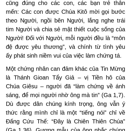
cũng đúng cho các con, các bạn trẻ thân
mến: Các con được Chúa Kitô mời gọi bước
theo Người, ngồi bên Người, lắng nghe trái
tim Người và chia sẻ mật thiết cuộc sống của
Người! Đối với Người, mỗi người đều là “môn
đệ được yêu thương”, và chính từ tình yêu
ấy phát sinh niềm vui của việc làm chứng tá.
Một chứng nhân can đảm khác của Tin Mừng
là Thánh Gioan Tẩy Giả – vị Tiền hô của
Chúa Giêsu – người đã “làm chứng về ánh
sáng, để mọi người nhờ ông mà tin” (Ga 1,7).
Dù được dân chúng kính trọng, ông vẫn ý
thức rằng mình chỉ là một “tiếng nói” chỉ về
Đấng Cứu Thế: “Đây là Chiên Thiên Chúa”
(Ga 1,36). Gương mẫu của ông nhắc chúng