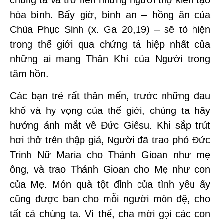
chúng ta và trở nên những người thợ kiến tạo
hòa bình. Bấy giờ, bình an – hồng ân của
Chúa Phục Sinh (x. Ga 20,19) – sẽ tỏ hiện
trong thế giới qua chứng tá hiệp nhất của
những ai mang Thần Khí của Người trong
tâm hồn.
Các bạn trẻ rất thân mến, trước những đau
khổ và hy vọng của thế giới, chúng ta hãy
hướng ánh mắt về Đức Giêsu. Khi sắp trút
hơi thở trên thập giá, Người đã trao phó Đức
Trinh Nữ Maria cho Thánh Gioan như mẹ
ông, và trao Thánh Gioan cho Mẹ như con
của Mẹ. Món quà tột đỉnh của tình yêu ấy
cũng được ban cho mỗi người môn đệ, cho
tất cả chúng ta. Vì thế, cha mời gọi các con