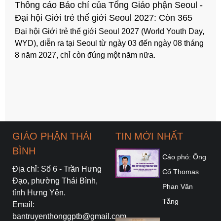
Thông cáo Báo chí của Tổng Giáo phận Seoul -
Đại hội Giới trẻ thế giới Seoul 2027: Còn 365
ngày
Đại hội Giới trẻ thế giới Seoul 2027 (World Youth Day,
WYD), diễn ra tại Seoul từ ngày 03 đến ngày 08 tháng
8 năm 2027, chỉ còn đúng một năm nữa.
GIÁO PHẬN THÁI
TIN MỚI NHẤT
BÌNH
Cáo phó: Ông
Địa chỉ: Số 6 - Trần Hưng
Cố Thomas
Đạo, phường Thái Bình,
Phan Văn
tỉnh Hưng Yên.
Tẵng
Email:
bantruyenthonggptb@gmail.com