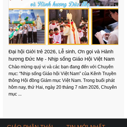
Đại hội Giới trẻ 2026, Lễ sinh, Ơn gọi và Hành
hương Đức Mẹ - Nhịp sống Giáo Hội Việt Nam
số 83 (13/7/2026 - 20/7/2026)
Chào mừng quý vị và các bạn đang đến với Chuyên
mục: “Nhịp sống Giáo hội Việt Nam” của Kênh Truyền
thông Hội đồng Giám mục Việt Nam. Trong buổi phát
hôm nay, thứ Hai, ngày 20 tháng 7 năm 2026, Chuyên
mục ...
GIÁO PHẬN THÁI
TIN MỚI NHẤT