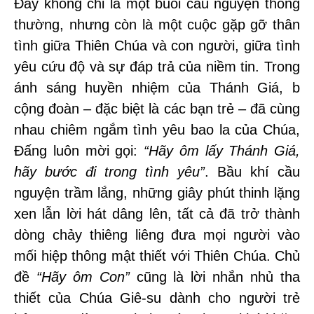
Đây không chỉ là một buổi cầu nguyện thông
thường, nhưng còn là một cuộc gặp gỡ thân
tình giữa Thiên Chúa và con người, giữa tình
yêu cứu độ và sự đáp trả của niềm tin. Trong
ánh sáng huyền nhiệm của Thánh Giá, b
cộng đoàn – đặc biệt là các bạn trẻ – đã cùng
nhau chiêm ngắm tình yêu bao la của Chúa,
Đấng luôn mời gọi:
“Hãy ôm lấy Thánh Giá,
hãy bước đi trong tình yêu”
. Bầu khí cầu
nguyện trầm lắng, những giây phút thinh lặng
xen lẫn lời hát dâng lên, tất cả đã trở thành
dòng chảy thiêng liêng đưa mọi người vào
mối hiệp thông mật thiết với Thiên Chúa. Chủ
đề
“Hãy ôm Con”
cũng là lời nhắn nhủ tha
thiết của Chúa Giê-su dành cho người trẻ