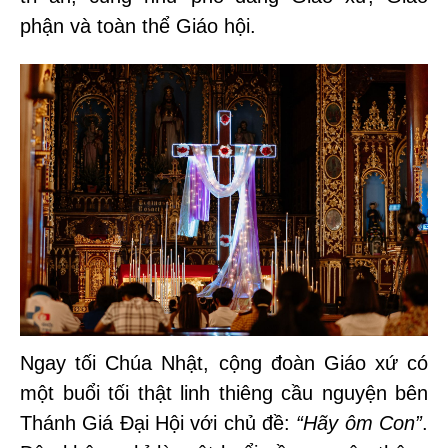
phận và toàn thể Giáo hội.
Ngay tối Chúa Nhật, cộng đoàn Giáo xứ có
một buổi tối thật linh thiêng
cầu nguyện bên
Thánh Giá Đại Hội
với chủ đề:
“Hãy ôm Con”
.