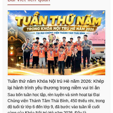
Tuần thứ năm Khóa Nội trú Hè năm 2026: Khép
lại hành trình yêu thương trong niềm vui tri ân
và trưởng thành
Sau bốn tuần học tập, rèn luyện và sinh hoạt tại Đại
Chủng viện Thánh Tâm Thái Bình, 450 thiếu nhi, trong
độ tuổi từ lớp 6 đến lớp 9, đã bước vào tuần lễ cuối
cùng của Khóa Nội trú Hè năm 2026. Đây là ...