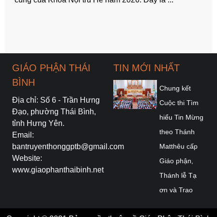
GIÁO PHẬN THÁI
TIN MỚI NHẤT
BÌNH
Chung kết
Địa chỉ: Số 6 - Trần Hưng
Cuộc thi Tìm
Đạo, phường Thái Bình,
hiểu Tin Mừng
tỉnh Hưng Yên.
theo Thánh
Email:
bantruyenthonggptb@gmail.com
Matthêu cấp
Website:
Giáo phận,
www.giaophanthaibinh.net
Thánh lễ Tạ
ơn và Trao
khăn – Cấp