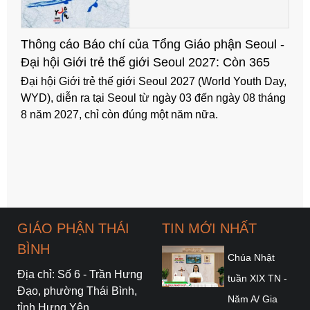
Thông cáo Báo chí của Tổng Giáo phận Seoul -
Đại hội Giới trẻ thế giới Seoul 2027: Còn 365
ngày
Đại hội Giới trẻ thế giới Seoul 2027 (World Youth Day,
WYD), diễn ra tại Seoul từ ngày 03 đến ngày 08 tháng
8 năm 2027, chỉ còn đúng một năm nữa.
GIÁO PHẬN THÁI
TIN MỚI NHẤT
BÌNH
Chúa Nhật
Địa chỉ: Số 6 - Trần Hưng
tuần XIX TN -
Đạo, phường Thái Bình,
Năm A/ Gia
tỉnh Hưng Yên.