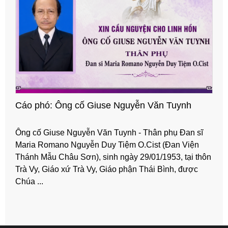
 Văn Tuynh
CÁO PHÓ: Thầy Đa Minh Đặng Qu
Thân phụ Đan sĩ
Thầy Đa Minh Đặng Quang Lạc (em trai
Cist (Đan Viện
Đặng Văn Châu, cha Đa Minh Đặng Văn
/01/1953, tại thôn
ngày 13/3/1945, tại Giáo xứ Giáo Nghĩa,
Thái Bình, được
Xương, Giáo phận Thái Bình; đã an ngh
lúc ...