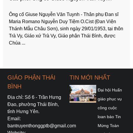
Ông cố Giuse Nguyễn Văn Tuynh - Thân phụ Đan sĩ
Maria Romano Nguyễn Duy Tiệm O.Cist (Đan Viện
Thánh Mẫu Châu Sơn), sinh ngày 29/01/1953, tại thôn
Trà Vy, Giáo xứ Trà Vy, Giáo phận Thái Bình, được
Chúa ...
GIÁO PHẬN THÁI
TIN MỚI NHẤT
BÌNH
Đại hội Huấn
Địa chỉ: Số 6 - Trần Hưng
giáo phục vụ
Đạo, phường Thái Bình,
công cuộc
tỉnh Hưng Yên.
loan báo Tin
Email:
bantruyenthonggptb@gmail.com
Mừng Toàn
Website: