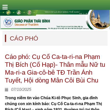
CÁO PHÓ
Cáo phó: Cụ Cố Ca-ta-ri-na Phạm
Thị Bích (Cố Hạp)- Thân mẫu Nữ tu
Ma-ri-a Gia-cô-bê TĐ Trần Ánh
Tuyết, Hội dòng Mân Côi Bùi Chu
07/10/2025
Trong niềm tin vào Chúa Ki-tô Phục Sinh, gia đình
chúng con xin kính báo: Cụ Cố Ca-ta-ri-na Phạm Thị
Bích (Cố Hạp) – sinh năm 1931, thường trú tại thôn