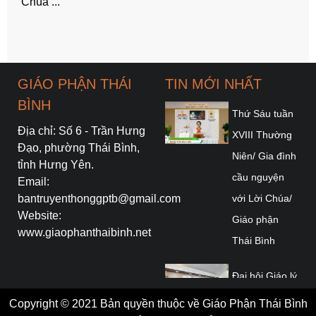
Chúa ...
GIÁO PHẬN THÁI
TIN MỚI NHẤT
BÌNH
Thứ Sáu tuần
Địa chỉ: Số 6 - Trần Hưng
XVIII Thường
Đạo, phường Thái Bình,
Niên/ Gia đình
tỉnh Hưng Yên.
cầu nguyện
Email:
bantruyenthonggptb@gmail.com
với Lời Chúa/
Website:
Giáo phận
www.giaophanthaibinh.net
Thái Bình
Đại hội Giáo lý
Toàn quốc lần
Copyright © 2021 Bản quyền thuộc về Giáo Phận Thái Bình