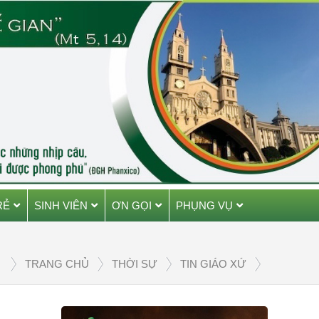
RẺ
SINH VIÊN
ƠN GỌI
PHỤNG VỤ
TRANG CHỦ
THỜI SỰ
TIN GIÁO XỨ