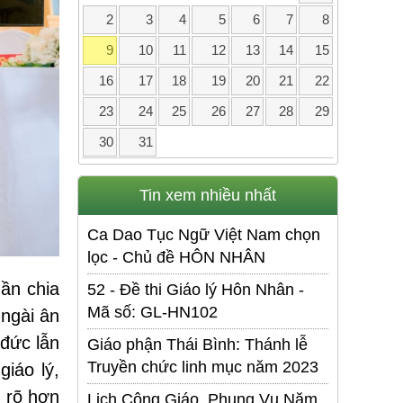
2
3
4
5
6
7
8
9
10
11
12
13
14
15
16
17
18
19
20
21
22
23
24
25
26
27
28
29
30
31
Tin xem nhiều nhất
Ca Dao Tục Ngữ Việt Nam chọn
lọc - Chủ đề HÔN NHÂN
ần chia
52 - Đề thi Giáo lý Hôn Nhân -
Mã số: GL-HN102
ngài ân
 đức lẫn
Giáo phận Thái Bình: Thánh lễ
Truyền chức linh mục năm 2023
iáo lý,
 rõ hơn
Lịch Công Giáo. Phụng Vụ Năm