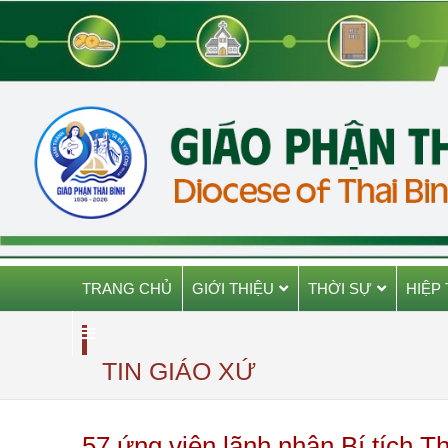
TRANG CHỦ
GIỚI THIỆU
THỜI SỰ
HIỆP
TIN GIÁO XỨ
57 ứng viên lãnh nhận Bí tích T