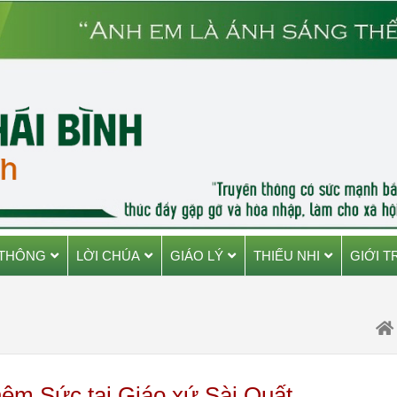
 THÔNG
LỜI CHÚA
GIÁO LÝ
THIẾU NHI
GIỚI T
hêm Sức tại Giáo xứ Sài Quất