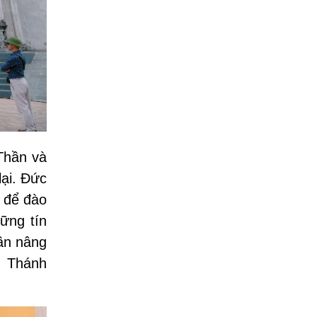
Thần và
ại. Đức
 để đào
hững tín
ần nâng
m Thánh