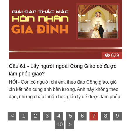
629
Câu 61 - Lấy người ngoài Công Giáo có được
làm phép giao?
HỎI - Con có người chị em, theo đạo Công giáo, giờ
xin kết hôn cùng anh bên lương. Anh này không theo
đạo, nhưng chấp thuận học giáo lý để được làm phép
tha, chị này sau khi cưới vẫn giữ đạo Công giáo ...
<
1
2
3
4
5
6
7
8
9
10
>