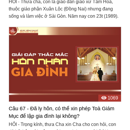
HỎI - Thưa cha, con là giáo dân giáo xứ Tâm Hoà,
thuộc giáo phận Xuân Lộc (Đồng Nai) nhưng đang
sống và làm việc ở Sài Gòn. Năm nay con 23t (1989).
Chúng con dự định kết hôn vào cuối năm nay. Vợ con
không ...
1069
Câu 67 - Đã ly hôn, có thể xin phép Toà Giám
Mục để lập gia đình lại không?
HỎI - Trọng kính, thưa Cha xin Cha cho con hỏi, con