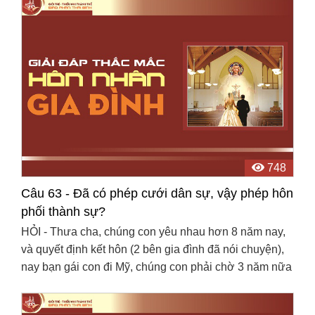
748
Câu 63 - Đã có phép cưới dân sự, vậy phép hôn
phối thành sự?
HỎI - Thưa cha, chúng con yêu nhau hơn 8 năm nay,
và quyết định kết hôn (2 bên gia đình đã nói chuyện),
nay bạn gái con đi Mỹ, chúng con phải chờ 3 năm nữa
mới đoàn tụ được, trong thời gian chúng con chờ ...