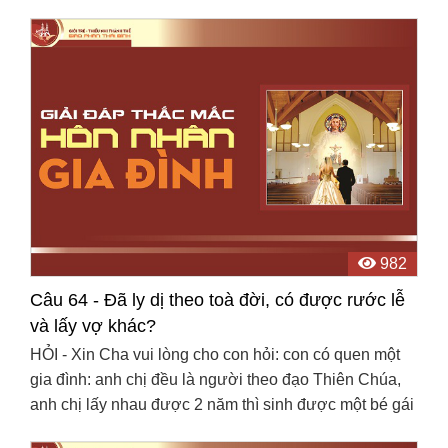
đi thêm bước nữa, và cũng muốn có con cái sau ...
982
Câu 64 - Đã ly dị theo toà đời, có được rước lễ
và lấy vợ khác?
HỎI - Xin Cha vui lòng cho con hỏi: con có quen một
gia đình: anh chị đều là người theo đạo Thiên Chúa,
anh chị lấy nhau được 2 năm thì sinh được một bé gái
và sau đó thì anh chị sống ly thân 6 năm và ...