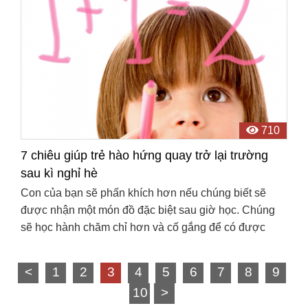
710
7 chiêu giúp trẻ hào hứng quay trở lại trường
sau kì nghỉ hè
Con của bạn sẽ phấn khích hơn nếu chúng biết sẽ
được nhận một món đồ đặc biệt sau giờ học. Chúng
sẽ học hành chăm chỉ hơn và cố gắng để có được
điểm số cao hơn vì điều này.
<
1
2
3
4
5
6
7
8
9
10
>