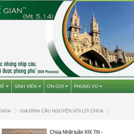
RẺ
SINH VIÊN
ƠN GỌI
PHỤNG VỤ
CHÚA
GIA ĐÌNH CẦU NGUYỆN VỚI LỜI CHÚA
Chúa Nhật tuần XIX TN -