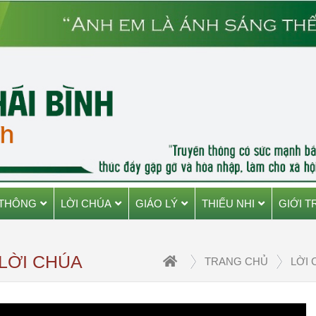
 THÔNG
LỜI CHÚA
GIÁO LÝ
THIẾU NHI
GIỚI T
 LỜI CHÚA
TRANG CHỦ
LỜI 