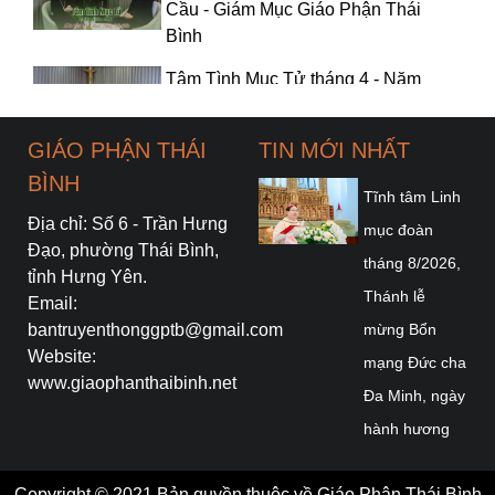
Cầu - Giám Mục Giáo Phận Thái
Bình
Tâm Tình Mục Tử tháng 4 - Năm
2026 l Đức Cha Đa Minh Đặng Văn
Cầu - Giám Mục Giáo Phận Thái
GIÁO PHẬN THÁI
TIN MỚI NHẤT
Bình
BÌNH
Tĩnh tâm Linh
Tâm Tình Mùa Chay - Năm 2026 l
Địa chỉ: Số 6 - Trần Hưng
Đức Cha Đa Minh Đặng Văn Cầu -
mục đoàn
Đạo, phường Thái Bình,
Giám Mục Giáo Phận Thái Bình
tháng 8/2026,
tỉnh Hưng Yên.
Thánh lễ
Email:
Lời chúc mừng Năm mới Bính Ngọ
bantruyenthonggptb@gmail.com
mừng Bổn
2026 l Đức cha Đa Minh Đặng Văn
Website:
mạng Đức cha
Cầu - Giám mục Giáo phận Thái
www.giaophanthaibinh.net
Bình
Đa Minh, ngày
hành hương
Tâm Tình Mục Tử Tháng 02 - Năm
2026 l Đức Cha Đa Minh Đặng Văn
Năm Thánh
Cầu - Giám Mục Giáo Phận Thái
Copyright © 2021 Bản quyền thuộc về Giáo Phận Thái Bình