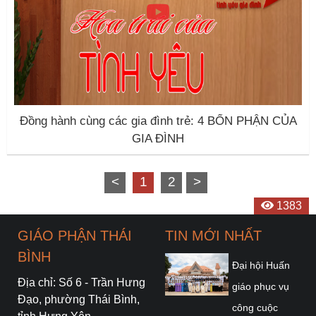
Đồng hành cùng các gia đình trẻ: 4 BỔN PHẬN CỦA
GIA ĐÌNH
<
1
2
>
1515
1560
1611
1918
1595
1820
1802
1439
1620
1374
1538
1383
GIÁO PHẬN THÁI
TIN MỚI NHẤT
BÌNH
Đại hội Huấn
Địa chỉ: Số 6 - Trần Hưng
giáo phục vụ
Đạo, phường Thái Bình,
công cuộc