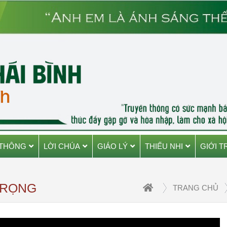
 THÔNG
LỜI CHÚA
GIÁO LÝ
THIẾU NHI
GIỚI T
TRỌNG
TRANG CHỦ