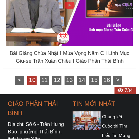
Bài Giảng Chúa Nhật I Mùa Vọng Năm C l Linh Mục
Giu-se Trần Xuân Chiêu l Giáo Phận Thái Bình
<
10
11
12
13
14
15
16
>
750
714
673
666
763
672
776
784
924
598
696
734
GIÁO PHẬN THÁI
TIN MỚI NHẤT
BÌNH
Chung kết
Địa chỉ: Số 6 - Trần Hưng
Cuộc thi Tìm
Đạo, phường Thái Bình,
hiểu Tin Mừng