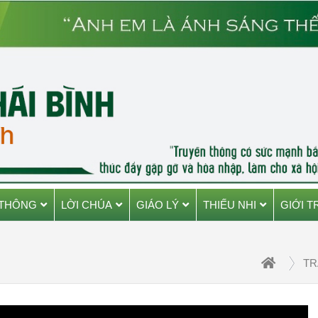
 THÔNG
LỜI CHÚA
GIÁO LÝ
THIẾU NHI
GIỚI T
TR