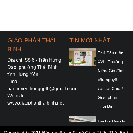
GIÁO PHẬN THÁI
TIN MỚI NHẤT
BÌNH
Thứ Sáu tuần
Địa chỉ: Số 6 - Trần Hưng
XVIII Thường
Đạo, phường Thái Bình,
Niên/ Gia đình
tỉnh Hưng Yên.
cầu nguyện
Email:
bantruyenthonggptb@gmail.com
với Lời Chúa/
Website:
Giáo phận
www.giaophanthaibinh.net
Thái Bình
Đại hội Giáo lý
Toàn quốc lần
Copyright © 2021 Bản quyền thuộc về Giáo Phận Thái Bình