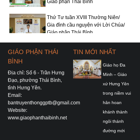
Giáo phận Thái Bình
Thứ Tư tuần XVIII Thường Niên/
Gia đình cầu nguyện với Lời Chúa/
Giáo phận Thái Bình
Thứ Ba tuần XVIII Thường Niên/
GIÁO PHẬN THÁI
TIN MỚI NHẤT
Gia đình cầu nguyện với Lời Chúa/
BÌNH
Giáo phận Thái Bình
Giáo họ Đa
Địa chỉ: Số 6 - Trần Hưng
Minh – Giáo
Thứ Hai tuần XVIII Thường Niên/
Đạo, phường Thái Bình,
xứ Hưng Yên
Gia đình cầu nguyện với Lời Chúa/
tỉnh Hưng Yên.
trong niềm vui
Giáo phận Thái Bình
Email:
bantruyenthonggptb@gmail.com
hân hoan
Website:
Chúa Nhật tuần XVIII TN - Năm A/
khánh thành
www.giaophanthaibinh.net
Gia đình cầu nguyện với Lời Chúa/
ngôi thánh
Giáo phận Thái Bình
đường mới