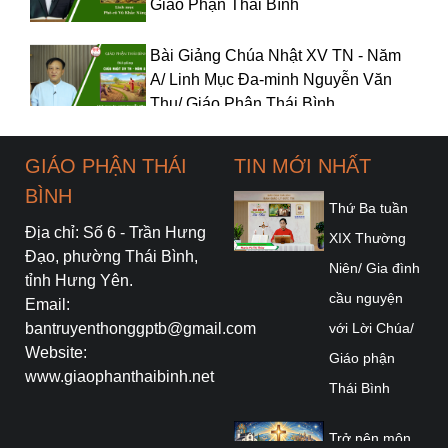
Giáo Phận Thái Bình
Bài Giảng Chúa Nhật XV TN - Năm
A/ Linh Mục Đa-minh Nguyễn Văn
Thụ/ Giáo Phận Thái Bình
Bài Giảng Chúa Nhật XIV TN - Năm
GIÁO PHẬN THÁI
TIN MỚI NHẤT
A/ Linh mục Giuse Nguyễn Văn
BÌNH
Giang/ Giáo Phận Thái Bình
Thứ Ba tuần
Địa chỉ: Số 6 - Trần Hưng
XIX Thường
Ngày 29/6: Lễ thánh Phêrô và
Đạo, phường Thái Bình,
Niên/ Gia đình
Phaolô tông đồ/ Linh Mục Giu-se M.
tỉnh Hưng Yên.
cầu nguyện
Trần Xuân Chiêu/ Giáo Phận Thái
Email:
Bình
bantruyenthonggptb@gmail.com
với Lời Chúa/
Website:
Giáo phận
Bài Giảng Chúa Nhật XIII TN - Năm
www.giaophanthaibinh.net
Thái Bình
A/ Linh mục Giuse Nguyễn Văn
Giang/ Giáo Phận Thái Bình
Trở nên môn