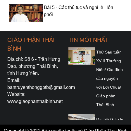
Bài 5 - Các thủ tục và nghi lễ Hôn
phối
Bài 6 - Sống thời kỳ đính hôn
GIÁO PHẬN THÁI
TIN MỚI NHẤT
BÌNH
Thứ Sáu tuần
Địa chỉ: Số 6 - Trần Hưng
XVIII Thường
Bài 7 - Tình yêu và tình dục trong
Đạo, phường Thái Bình,
Niên/ Gia đình
đời sống hôn nhân
tỉnh Hưng Yên.
cầu nguyện
Email:
bantruyenthonggptb@gmail.com
với Lời Chúa/
Website:
Bài 8 - Hòa hợp trong đời sống vợ
Giáo phận
www.giaophanthaibinh.net
chồng
Thái Bình
Đại hội Giáo lý
Bài 9 - Hòa hợp vợ chồng - Triền nở
Toàn quốc lần
Copyright © 2021 Bản quyền thuộc về Giáo Phận Thái Bình