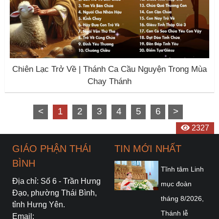
Chiên Lạc Trở Về | Thánh Ca Cầu Nguyện Trong Mùa
Chay Thánh
<
1
2
3
4
5
6
>
2340
2845
2253
2461
2572
3527
3060
2551
2901
2555
2674
2327
GIÁO PHẬN THÁI
TIN MỚI NHẤT
BÌNH
Tĩnh tâm Linh
Địa chỉ: Số 6 - Trần Hưng
mục đoàn
Đạo, phường Thái Bình,
tháng 8/2026,
tỉnh Hưng Yên.
Thánh lễ
Email: