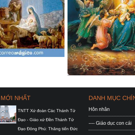
 MỚI NHẤT
DANH MỤC CHÍ
Hôn nhân
TNTT Xứ đoàn Các Thánh Tử
Đạo - Giáo xứ Đền Thánh Tử
---- Giáo dục con cái
Đạo Đông Phú: Thăng tiến Đức