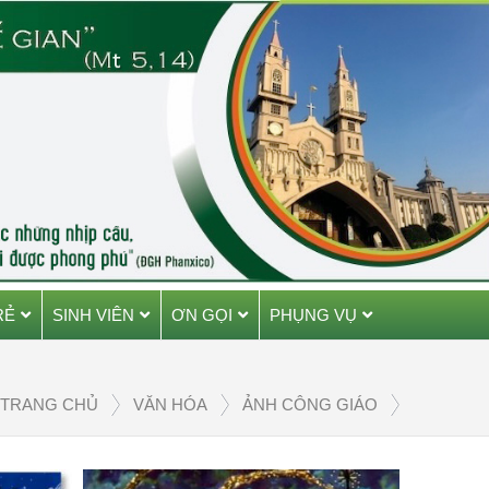
RẺ
SINH VIÊN
ƠN GỌI
PHỤNG VỤ
TRANG CHỦ
VĂN HÓA
ẢNH CÔNG GIÁO